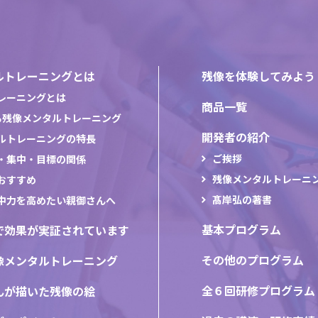
ルトレーニングとは
残像を体験してみよう
レーニングとは
商品一覧
る残像メンタルトレーニング
開発者の紹介
ルトレーニングの特長
ご挨拶
・集中・目標の関係
残像メンタルトレーニ
おすすめ
髙岸弘の著書
中力を高めたい親御さんへ
基本プログラム
で効果が実証されています
その他のプログラム
像メンタルトレーニング
全６回研修プログラム
んが描いた残像の絵