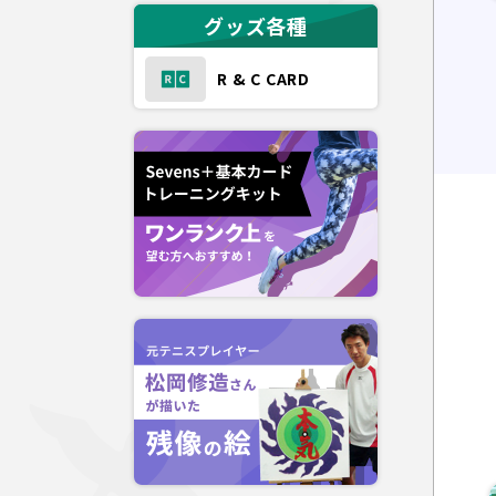
グッズ各種
R & C CARD