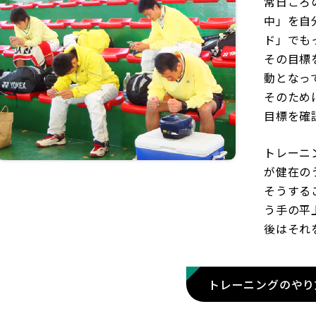
常日ごろ
中」を自
ド」でも
その目標
動となっ
そのため
目標を確
トレーニ
が健在の
そうする
う手の平
後はそれ
トレーニングのやり