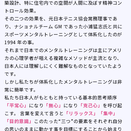
築設計、特に住宅内での空間が人間に及ぼす精神コン
トロール効果。
その二つの効果を、元日本テニス協会常務理事であ
り、ナショナルチーム GM であった小浦猛志氏と共に
スポーツメンタルトレーニングとして体系化したのが
1994 年の事。
それまで日本でのメンタルトレーニングは主にアメリ
カの心理学者が唱える複雑なメソッドが主流となり、
日本人には理解しにくく難解なものとなっていたよう
です。
しかし私たちが体系化したメンタルトレーニングは非
常に簡単です。
私たち日本人がもともと持っている基本的思考順序
「平常心」
になり
「無心」
になり
「克己心」
を呼び起
こす。 言葉を変えて言うと
「リラックス」「集中」
「目的意識」
このたった“三つ”の要素をそれぞれ自分
の思いのままに動かす事を目標にすることから始まり