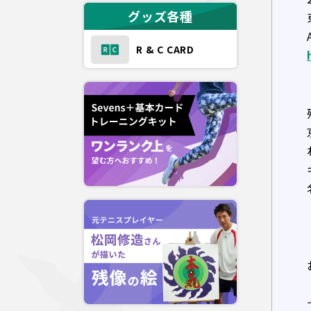
グッズ各種
R & C CARD