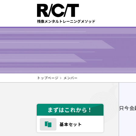
トップページ
メンバー
只今会
まずはこれから！
基本セット