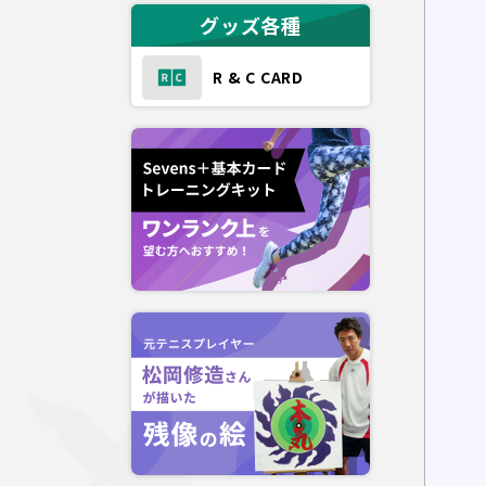
グッズ各種
R & C CARD